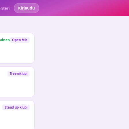
Kirjaudu
enteri
ainen
Open Mic
Treeniklubi
Stand up klubi