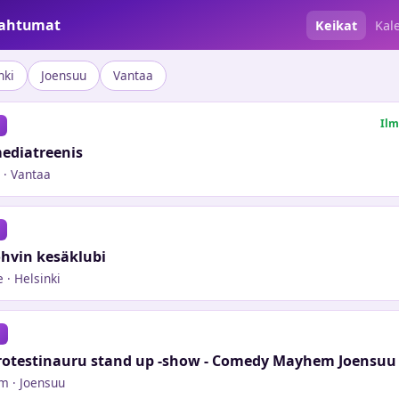
pahtumat
Keikat
Kal
nki
Joensuu
Vantaa
Ilm
ediatreenis
· Vantaa
hvin kesäklubi
e
· Helsinki
 Protestinauru stand up -show - Comedy Mayhem Joensuu
em
· Joensuu