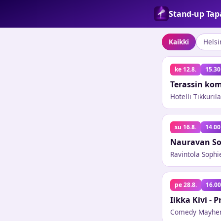
Stand-up Ta
Kaikki
Helsi
ke 12.8.
15.30
Terassin kom
Hotelli Tikkurila
su 16.8.
14.00
Nauravan So
Ravintola Sophi
pe 28.8.
16.00
Iikka Kivi -
Comedy Mayh