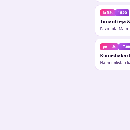
la 5.9.
16.00
Timantteja 
Ravintola Malmi
pe 11.9.
17.00
Komediakart
Hämeenkylän k